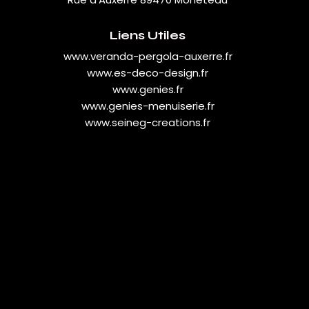
Liens Utiles
www.veranda-pergola-auxerre.fr
www.es-deco-design.fr
www.genies.fr
www.genies-menuiserie.fr
www.seineg-creations.fr