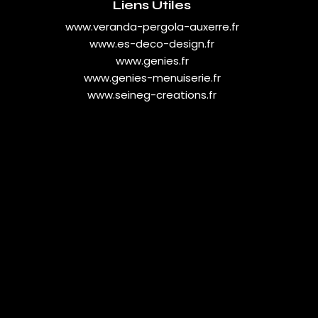
Liens Utiles
www.veranda-pergola-auxerre.fr
www.es-deco-design.fr
www.genies.fr
www.genies-menuiserie.fr
www.seineg-creations.fr