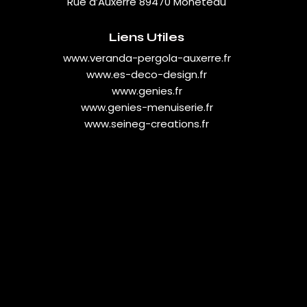
Rue d’Auxerre 89470 Monéteau
Liens Utiles
www.veranda-pergola-auxerre.fr
www.es-deco-design.fr
www.genies.fr
www.genies-menuiserie.fr
www.seineg-creations.fr