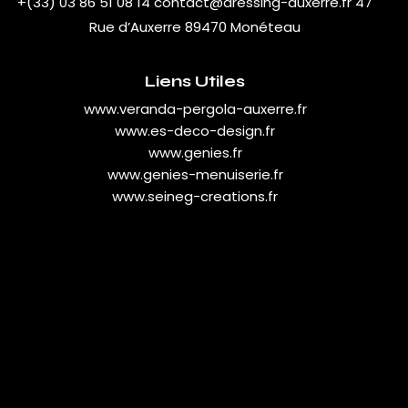
+(33) 03 86 51 08 14
contact@dressing-auxerre.fr
47
Rue d’Auxerre 89470 Monéteau
Liens Utiles
www.veranda-pergola-auxerre.fr
www.es-deco-design.fr
www.genies.fr
www.genies-menuiserie.fr
www.seineg-creations.fr